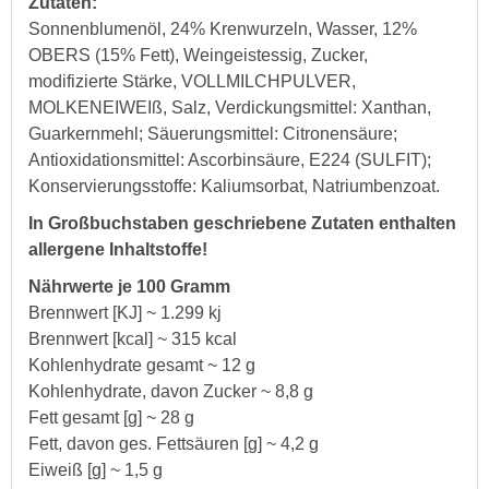
Zutaten:
Sonnenblumenöl, 24% Krenwurzeln, Wasser, 12%
OBERS (15% Fett), Weingeistessig, Zucker,
modifizierte Stärke, VOLLMILCHPULVER,
MOLKENEIWEIß, Salz, Verdickungsmittel: Xanthan,
Guarkernmehl; Säuerungsmittel: Citronensäure;
Antioxidationsmittel: Ascorbinsäure, E224 (SULFIT);
Konservierungsstoffe: Kaliumsorbat, Natriumbenzoat.
In Großbuchstaben geschriebene Zutaten enthalten
allergene Inhaltstoffe!
Nährwerte je 100 Gramm
Brennwert [KJ] ~ 1.299 kj
Brennwert [kcal] ~ 315 kcal
Kohlenhydrate gesamt ~ 12 g
Kohlenhydrate, davon Zucker ~ 8,8 g
Fett gesamt [g] ~ 28 g
Fett, davon ges. Fettsäuren [g] ~ 4,2 g
Eiweiß [g] ~ 1,5 g