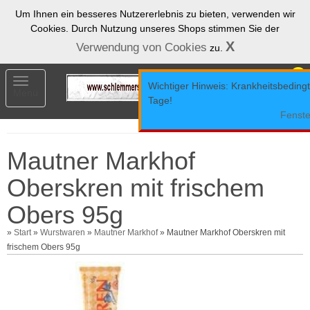
Um Ihnen ein besseres Nutzererlebnis zu bieten, verwenden wir
Cookies. Durch Nutzung unseres Shops stimmen Sie der
X
Verwendung von Cookies
zu.
0
Toggle
Wichtiger Hinweis: Krankheitsbedingt 
Menü
navigation
Tage!
Fenste
Mautner Markhof
Oberskren mit frischem
Obers 95g
»
Start
»
Wurstwaren
»
Mautner Markhof
» Mautner Markhof Oberskren mit
frischem Obers 95g