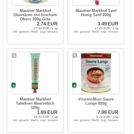
Mautner Markhof
Mautner Markhof Senf
Oberskren mit frischem
Honig Senf 200g
Obers 100g Glas
2.74 EUR
3.49 EUR
27.40 EUR / 1 kg
17.45 EUR / 1 kg
inkl. gesetzl. MwSt. zzgl. Versandkosten
inkl. gesetzl. MwSt. zzgl. Versandkosten
Mautner Markhof
VinzenzMurr Saure
Tafelkren Meerrettich
Lunge 820g
100g
1.69 EUR
7.99 EUR
16.90 EUR / 1 kg
9.74 EUR / 1 kg
inkl. gesetzl. MwSt. zzgl. Versandkosten
inkl. gesetzl. MwSt. zzgl. Versandkosten