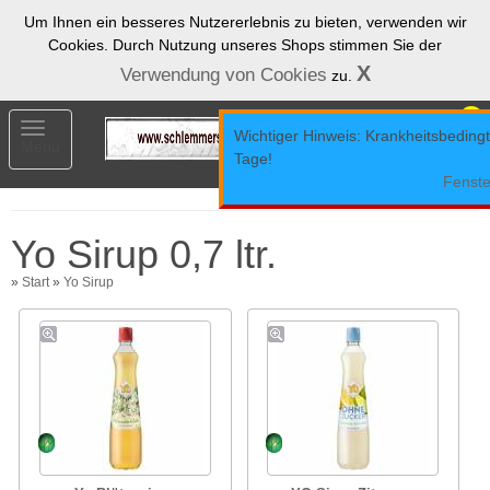
Um Ihnen ein besseres Nutzererlebnis zu bieten, verwenden wir
Cookies. Durch Nutzung unseres Shops stimmen Sie der
X
Verwendung von Cookies
zu.
0
Toggle
Wichtiger Hinweis: Krankheitsbedingt 
Menü
navigation
Tage!
Fenste
Yo Sirup 0,7 ltr.
»
Start
»
Yo Sirup