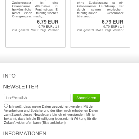
Zuckerzusatz ist eine
ohne Zuckerzusatz ist ein
kalorienarme Alternative zu
kalorienarmer Fruchtsirup, der
herkömmlichen Fruchtsirups. Er
durch seinen exotischen,
bietet einen fruchtig-frischen
fruchtig-süßen Geschmack
Orangengeschmack,...
überzeugt....
6.79 EUR
6.79 EUR
9.70 EUR / 1 l
9.70 EUR / 1 l
inkl. gesetzl. MwSt. zzgl. Versandkosten
inkl. gesetzl. MwSt. zzgl. Versandkosten
INFO
NEWSLETTER
Ich weiß, dass meine Daten gespeichert werden. Mit der
Verarbeitung und Speicherung der über mich erhobenen Daten
zum Zweck dieses Newsletters bin ich einverstanden. Mir ist
bekannt, dass ich die Einwilligung jederzeit mit Wirkung für die
Zukunft widerrufen kann (Bitte anklicken)
INFORMATIONEN