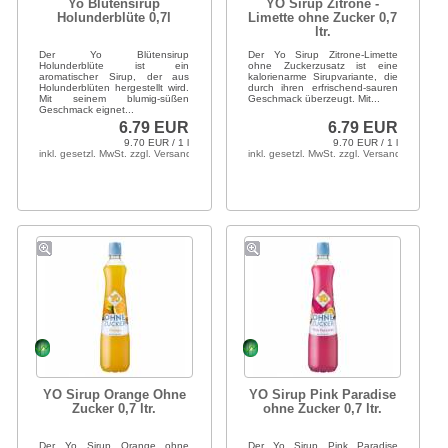
Yo Blütensirup
YO Sirup Zitrone -
Holunderblüte 0,7l
Limette ohne Zucker 0,7
ltr.
Der Yo Blütensirup
Der Yo Sirup Zitrone-Limette
Holunderblüte ist ein
ohne Zuckerzusatz ist eine
aromatischer Sirup, der aus
kalorienarme Sirupvariante, die
Holunderblüten hergestellt wird.
durch ihren erfrischend-sauren
Mit seinem blumig-süßen
Geschmack überzeugt. Mit...
Geschmack eignet...
6.79 EUR
6.79 EUR
9.70 EUR / 1 l
9.70 EUR / 1 l
inkl. gesetzl. MwSt. zzgl. Versandkosten
inkl. gesetzl. MwSt. zzgl. Versandkosten
YO Sirup Orange Ohne
YO Sirup Pink Paradise
Zucker 0,7 ltr.
ohne Zucker 0,7 ltr.
Der Yo Sirup Orange ohne
Der Yo Sirup Pink Paradise