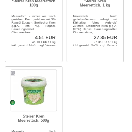
Steirer Kren Meerrettich
Steirer Kren
100g
Meerrettich, 1 kg
Meerrettich - immer wie frisch
Meerrettich frisch
gerieben Kren gerieben mit 5%
geriebenVersand erfolgt mit
Rapsöl Zutaten: Steirischer Kren
Kühlakku (ohne Aufpreis)
g.g.A. (95 %), Rapsöl,
Zutaten: Steirischer Kren g.g.A.
Säuerungsmittel
(95%), Rapsöl, Säuerungsmittel:
Citronensäure,...
Citronensäure,...
4.51 EUR
27.35 EUR
45.10 EUR / 1 kg
27.35 EUR / 1 kg
inkl. gesetzl. MwSt. zzgl. Versandkosten
inkl. gesetzl. MwSt. zzgl. Versandkosten
Steirer Kren
Meerrettich, 500g
Meerrettich frisch