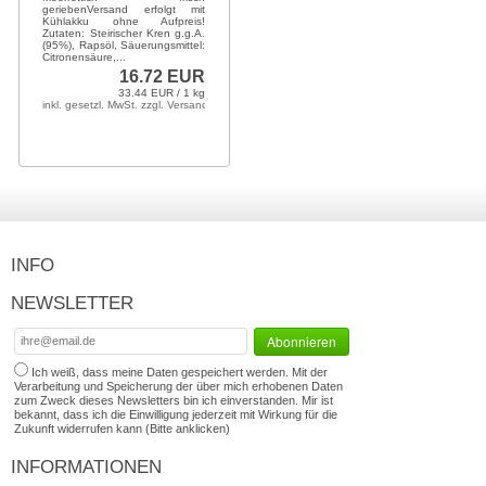
geriebenVersand erfolgt mit
Kühlakku ohne Aufpreis!
Zutaten: Steirischer Kren g.g.A.
(95%), Rapsöl, Säuerungsmittel:
Citronensäure,...
16.72 EUR
33.44 EUR / 1 kg
inkl. gesetzl. MwSt. zzgl. Versandkosten
INFO
NEWSLETTER
Ich weiß, dass meine Daten gespeichert werden. Mit der
Verarbeitung und Speicherung der über mich erhobenen Daten
zum Zweck dieses Newsletters bin ich einverstanden. Mir ist
bekannt, dass ich die Einwilligung jederzeit mit Wirkung für die
Zukunft widerrufen kann (Bitte anklicken)
INFORMATIONEN