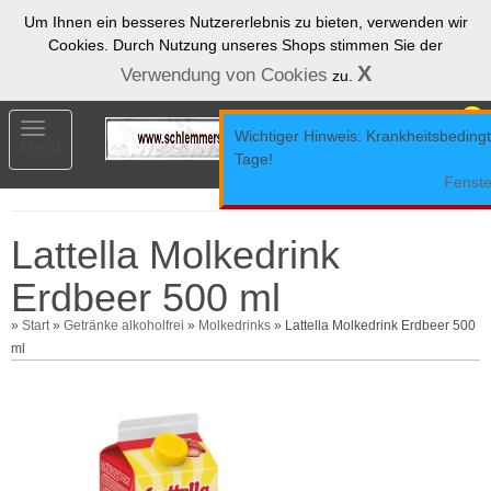
Um Ihnen ein besseres Nutzererlebnis zu bieten, verwenden wir
Cookies. Durch Nutzung unseres Shops stimmen Sie der
X
Verwendung von Cookies
zu.
0
Toggle
Wichtiger Hinweis: Krankheitsbedingt 
Menü
navigation
Tage!
Fenste
Lattella Molkedrink
Erdbeer 500 ml
»
Start
»
Getränke alkoholfrei
»
Molkedrinks
» Lattella Molkedrink Erdbeer 500
ml