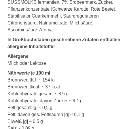
SÜSSMOLKE fermentiert, 7% Erdbeermark, Zucker,
Pflanzenkonzentrate (Schwarze Karotte, Rote Beete),
Stabilisator Guarkernmehl, Säureregulatoren
Citronensäure, Natriumcitrate, Milchsäure,
Ascorbinsäure; Aroma.
In Großbuchstaben geschriebene Zutaten enthalten
allergene Inhaltstoffe!
Allergene
Milch oder Laktose
Nährwerte je 100 ml
Brennwert [KJ] ~ 154 kj
Brennwert [kcal] ~ 37 kcal
Kohlenhydrate gesamt ~ 8,5 g
Kohlenhydrate, davon Zucker ~ 8,4 g
Fett gesamt [g] < 0,5 g
Fett, davon ges. Fettsäuren [g] < 0,1 g
Eiweiß [g] ~ 0,5 g
Salz ~ 0,09 g